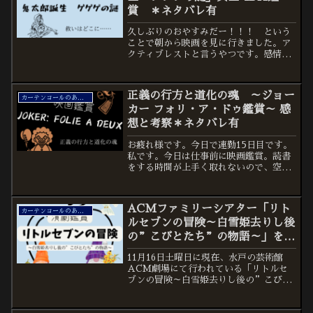
賞 ＊ネタバレ有
久しぶりのおやすみだー！！！ という
ことで朝から映画を見に行きました。ア
クティブレストと言うやつです。感情が
高ぶると良い休憩になる気がしていま
す。さて今回は映画「鬼太郎誕生 ゲゲ
ゲの謎」を4DXで鑑賞してきました。人
正義の行方と道化の魂 ～ジョー
生２回目の4DX。一回目...
カーテンコールのあとで
カー フォリ・ア・ドゥ鑑賞～ 感
想と考察＊ネタバレ有
お疲れ様です。今日で連勤15日目です。
私です。今日は仕事前に映画鑑賞。読書
をする時間が上手く取れないので、空い
た時間を見つけて芸術作品に触れたいと
思っています。今日見た映画は「ジョー
カー フォリ・ア・ドゥ」2019年に公開さ
ACMファミリーシアター「リト
れた「ジョーカー...
カーテンコールのあとで
ルセブンの冒険～白雪姫去りし後
の”こびとたち”の物語～」を見
てきました！
11月16日土曜日に現在、水戸の芸術館
ACM劇場にて行われている「リトルセ
ブンの冒険～白雪姫去りし後の”こびと
たち”の物語～」を見てきました！こち
らの公演、ファミリー公演なので、客席