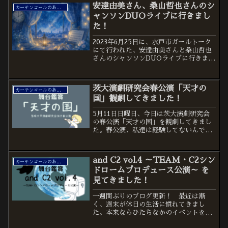
の子どもの割合が多かったです。家族で
安達由美さん、桑山哲也さんのシ
見ることのできる演劇に...
カーテンコールのあとで
ャンソンDUOライブに行きまし
た！
2023年6月25日に、水戸市ガールトーク
にて行われた、安達由美さんと桑山哲也
さんのシャンソンDUOライブに行きまし
た！大学生になるまで、シャンソンは聞
いたことがなかったです。安達由美さん
のシャンソンを聞いて、好きな曲ができ
茨大演劇研究会春公演「天才の
ました。今回はラ...
カーテンコールのあとで
国」観劇してきました！
5月11日日曜日、今日は茨大演劇研究会
の春公演「天才の国」を観劇してきまし
た。春公演、私達は経験してないんです
よね……コロナで潰れたり、忙しくて変
則スケジュールで活動していたり。なの
で後輩達が春公演やると聞いた時は、本
and C2 vol.4 ～TEAM・C2シン
当に嬉しくなりました。...
カーテンコールのあとで
ドロームプロデュース公演～ を
見てきました！
一週間ぶりのブログ更新！ 最近は漸
く、週末が休日の生活に慣れてきまし
た。本来ならひたちなかのイベントを話
題にしようかと思っていたのですが、25