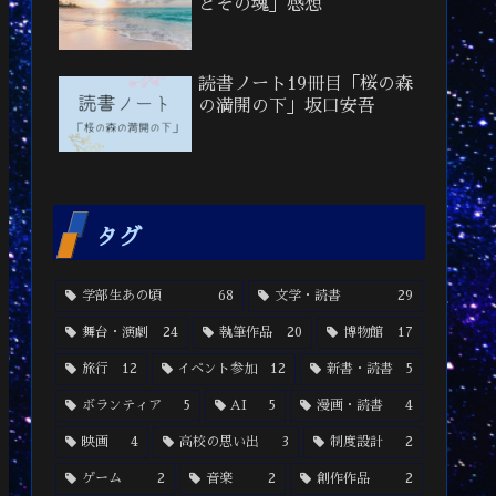
とその魂」感想
読書ノート19冊目「桜の森
の満開の下」坂口安吾
タグ
学部生あの頃
68
文学・読書
29
舞台・演劇
24
執筆作品
20
博物館
17
旅行
12
イベント参加
12
新書・読書
5
ボランティア
5
AI
5
漫画・読書
4
映画
4
高校の思い出
3
制度設計
2
ゲーム
2
音楽
2
創作作品
2