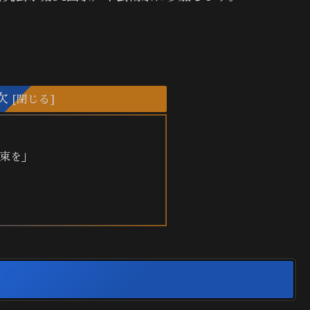
次
束を」