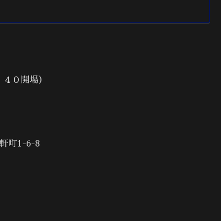
：４０開場）
1-6-8