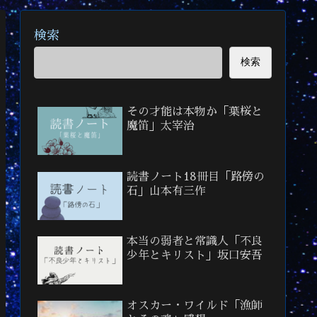
検索
検索
その才能は本物か「葉桜と
魔笛」太宰治
読書ノート18冊目「路傍の
石」山本有三作
本当の弱者と常識人「不良
少年とキリスト」坂口安吾
オスカー・ワイルド「漁師