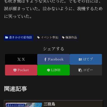
も吹き飛ばすような笑いだった。でもその目には、
涙が溜まっていた。泣かないように、我慢するため
に笑っていた。
書きかけの星物語
イベント参加
執筆作品
シェアする
X
Facebook
はてブ
Pocket
LINE
コピー
関連記事
三羽烏
書きかけの星物語