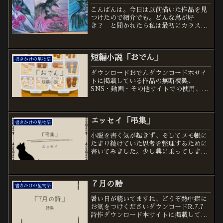
こんばんは。今日は以前描いた作品を見
つけたので紹介でも。どんな鳥が好
き？ と聞かれたら私は最初にカラスと
いいます。カラスって黒くて、怖くて、
面白みがないっていう方が多いです。で
も実は、カラスの羽は光の角度によって
短編小説「おでん」
青色に光る黒の中に別の光が浮...
書きかけの星物語
ダウンロードおでんダウンロード本サイ
トに掲載している作品の無断複製、
SNS・動画・その他サイトでの使用、自
作発言等は禁止しています。本文 出汁
を吸い込んだフワフワのはんぺん。口に
含めると魚の甘みと共に舌に溶けてい
エッセイ「弔集」
く。昔は苦手だった餅巾着。ね...
書きかけの星物語
小説を書く気が起きず、そしてメモ帳に
たまり続けていた思考を整理するために
書いてみました。少し興に乗ってしまっ
たところもあるので、どうぞお手柔らか
に弔集ダウンロード
７月の詩
書きかけの星物語
暑い日が続いてますね、どうぞ熱中症に
お気をつけくださいダウンロードR.7.7
詩作ダウンロード本サイトに掲載してい
る作品の無断複製、SNS・動画・その他