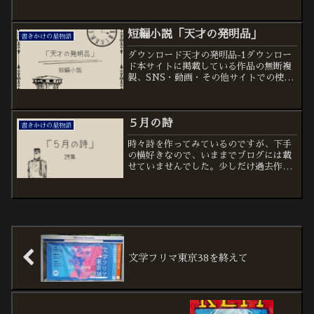
サイトでの使用、自作発言等は禁止して
います前作↓５月の詩６月の詩本文から抜
短編小説「天才の発明品」
粋無題良い師匠...
書きかけの星物語
ダウンロード天才の発明品-1ダウンロー
ド本サイトに掲載している作品の無断複
製、SNS・動画・その他サイトでの使
用、自作発言等は禁止しています。本文
「ウィリアム･ブラウン世紀の大発明！」
「彼の天才はノーベル賞受賞なる
５月の詩
か！？」「ノミネート後、授...
書きかけの星物語
時々詩を作ってみているのですが、下手
の横好きなので、いままでブログには載
せていませんでした。少しだけ過去作と
五月に作ったものを纏めて掲載してみま
す。ダウンロードR.7.5 詩作ダウンロー
ド本サイトに掲載している作品の無断複
製、SNS・動画・...
文学フリマ東京38を終えて